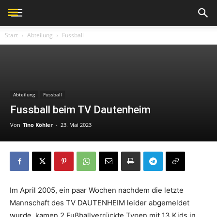
Start
Abteilung
Fussball
Abteilung
Fussball
Fussball beim TV Dautenheim
Von
Tino Köhler
-
23. Mai 2023
Im April 2005, ein paar Wochen nachdem die letzte
Mannschaft des TV DAUTENHEIM leider abgemeldet
wurde, kamen 2 Fußballverrückte Typen mit 13 Kids in