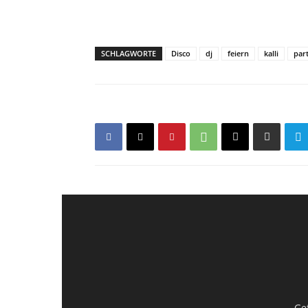
SCHLAGWORTE
Disco
dj
feiern
kalli
par
Ge