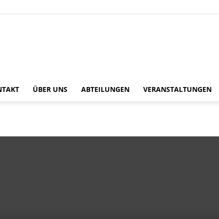
TV
NTAKT
ÜBER UNS
ABTEILUNGEN
VERANSTALTUNGEN
1893
Dautenheim