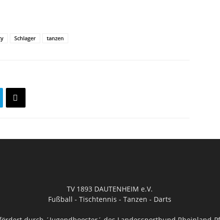
ty
Schlager
tanzen
TV 1893 DAUTENHEIM e.V.
Fußball - Tischtennis - Tanzen - Darts
fördert durch ´Jugendbooster´ des Landessportbund Rheinland-Pf