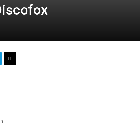
Discofox
e.V.
ch