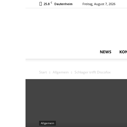
C
25.8
Freitag, August 7, 2026
Dautenheim
NEWS
KO
Start
Allgemein
Schlager trifft Discofox
Allgemein