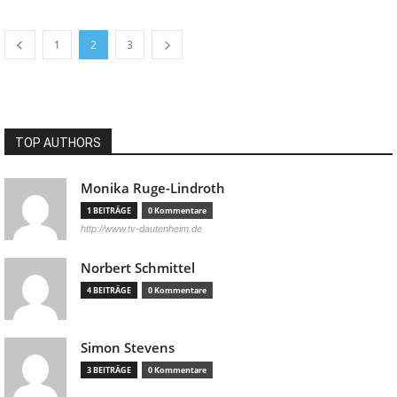
1
2
3
TOP AUTHORS
Monika Ruge-Lindroth
1 BEITRÄGE
0 Kommentare
http://www.tv-dautenheim.de
Norbert Schmittel
4 BEITRÄGE
0 Kommentare
Simon Stevens
3 BEITRÄGE
0 Kommentare