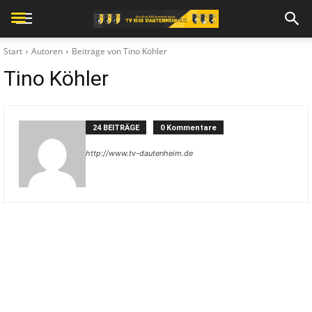
Start
Autoren
Beiträge von Tino Köhler
Tino Köhler
24 BEITRÄGE
0 Kommentare
http://www.tv-dautenheim.de