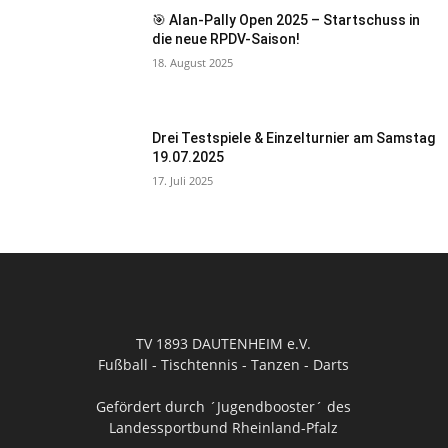
🎯 Alan-Pally Open 2025 – Startschuss in
die neue RPDV-Saison!
18. August 2025
Drei Testspiele & Einzelturnier am Samstag
19.07.2025
17. Juli 2025
TV 1893 DAUTENHEIM e.V.
Fußball - Tischtennis - Tanzen - Darts
Gefördert durch ´Jugendbooster´ des
Landessportbund Rheinland-Pfalz